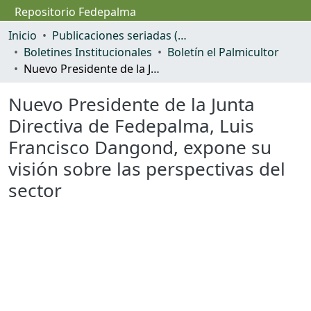
Repositorio Fedepalma
Inicio
Publicaciones seriadas (OJS)
Boletines Institucionales
Boletín el Palmicultor
Nuevo Presidente de la Junta Directiva de Fedepalma, Luis Francisco Dangond, expone su visión sobre las perspectivas del sector
Nuevo Presidente de la Junta
Directiva de Fedepalma, Luis
Inicio
Francisco Dangond, expone su
Comunidades & Colecciones
visión sobre las perspectivas del
sector
Todo
Estadísticas