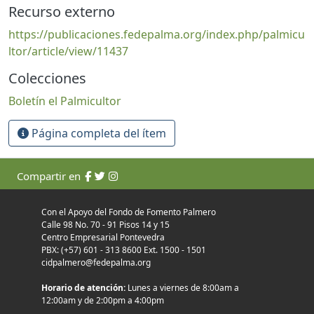
Recurso externo
https://publicaciones.fedepalma.org/index.php/palmicu
ltor/article/view/11437
Colecciones
Boletín el Palmicultor
Página completa del ítem
Compartir en
Con el Apoyo del Fondo de Fomento Palmero
Calle 98 No. 70 - 91 Pisos 14 y 15
Centro Empresarial Pontevedra
PBX: (+57) 601 - 313 8600 Ext. 1500 - 1501
cidpalmero@fedepalma.org
Horario de atención:
Lunes a viernes de 8:00am a
12:00am y de 2:00pm a 4:00pm